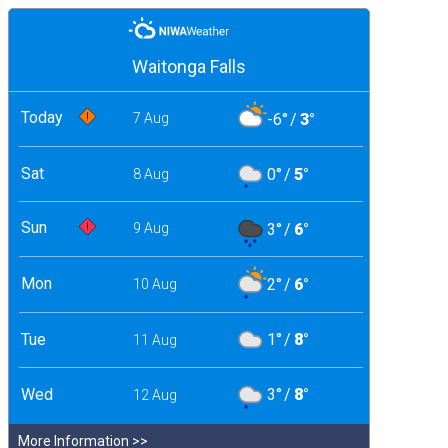
Waitonga Falls
Today
-6°
/
3°
7 Aug
Sat
0°
/
5°
8 Aug
Sun
3°
/
6°
9 Aug
Mon
2°
/
6°
10 Aug
Tue
1°
/
8°
11 Aug
Wed
3°
/
8°
12 Aug
More Information >>